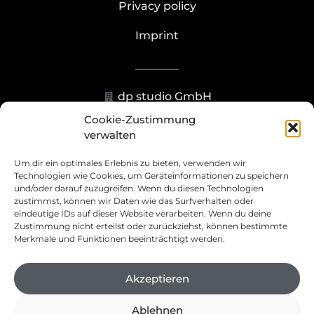
Privacy policy
Imprint
dp studio GmbH
Cookie-Zustimmung
Hohenzollernstr. 23-25, 40211
verwalten
Düsseldorf
Um dir ein optimales Erlebnis zu bieten, verwenden wir
+49 211 93070273
Technologien wie Cookies, um Geräteinformationen zu speichern
und/oder darauf zuzugreifen. Wenn du diesen Technologien
info@dp.studio
zustimmst, können wir Daten wie das Surfverhalten oder
eindeutige IDs auf dieser Website verarbeiten. Wenn du deine
Zustimmung nicht erteilst oder zurückziehst, können bestimmte
Merkmale und Funktionen beeinträchtigt werden.
Akzeptieren
©
2023
dp studio GmbH – Website by:
peggert.net
Ablehnen