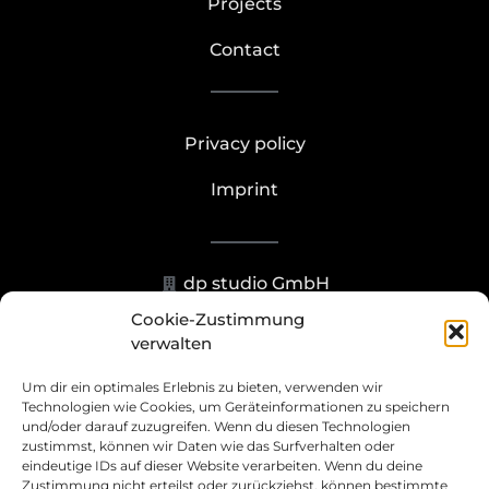
Projects
Contact
Privacy policy
Imprint
dp studio GmbH
Cookie-Zustimmung
Hohenzollernstr. 23-25, 40211
verwalten
Düsseldorf
Um dir ein optimales Erlebnis zu bieten, verwenden wir
+49 211 93070273
Technologien wie Cookies, um Geräteinformationen zu speichern
und/oder darauf zuzugreifen. Wenn du diesen Technologien
info@dp.studio
zustimmst, können wir Daten wie das Surfverhalten oder
eindeutige IDs auf dieser Website verarbeiten. Wenn du deine
Zustimmung nicht erteilst oder zurückziehst, können bestimmte