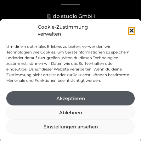
dp studio GmbH
Cookie-Zustimmung
Hohenzollernstr. 23-25, 40211
verwalten
Düsseldorf
Um dir ein optimales Erlebnis zu bieten, verwenden wir
+49 211 93070273
Technologien wie Cookies, um Geräteinformationen zu speichern
und/oder darauf zuzugreifen. Wenn du diesen Technologien
info@dp.studio
zustimmst, können wir Daten wie das Surfverhalten oder
eindeutige IDs auf dieser Website verarbeiten. Wenn du deine
Zustimmung nicht erteilst oder zurückziehst, können bestimmte
Merkmale und Funktionen beeinträchtigt werden.
Akzeptieren
©
2023
dp studio GmbH – Website by:
peggert.net
Ablehnen
Einstellungen ansehen