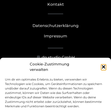
Kontakt
Datenschutzerklärung
Impressum
dp studio GmbH
Cookie-Zustimmung
Hohenzollernstr. 23-25, 40211
verwalten
Düsseldorf
Um dir ein optimales Erlebnis zu bieten, verwenden wir
+49 211 93070273
Technologien wie Cookies, um Geräteinformationen zu speichern
und/oder darauf zuzugreifen. Wenn du diesen Technologien
zustimmst, können wir Daten wie das Surfverhalten oder
info@dp.studio
eindeutige IDs auf dieser Website verarbeiten. Wenn du deine
Zustimmung nicht erteilst oder zurückziehst, können bestimmte
Merkmale und Funktionen beeinträchtigt werden.