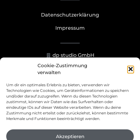
Datenschutzerklärung
Impressum
dp studio GmbH
Cookie-Zustimmung
Hohenzollernstr. 23-25, 40211
verwalten
Düsseldorf
Um dir ein optimales Erlebnis zu bieten, verwenden wir
+49 211 93070273
Technologien wie Cookies, um Geräteinformationen zu speichern
und/oder darauf zuzugreifen. Wenn du diesen Technologien
info@dp.studio
zustimmst, können wir Daten wie das Surfverhalten oder
eindeutige IDs auf dieser Website verarbeiten. Wenn du deine
Zustimmung nicht erteilst oder zurückziehst, können bestimmte
Merkmale und Funktionen beeinträchtigt werden.
Akzeptieren
©
2023
dp studio GmbH – Website by: